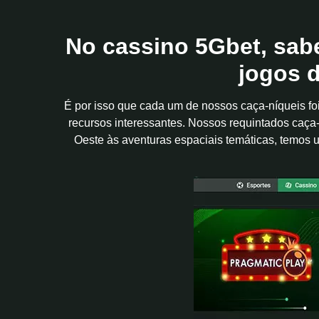
No cassino 5Gbet, sabe
jogos d
É por isso que cada um de nossos caça-níqueis fo
recursos interessantes. Nossos requintados caça
Oeste às aventuras espaciais temáticas, temos 