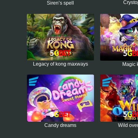
Crysto
Siren’s spell
Legacy of kong maxways
Magic k
Wild ove
Candy dreams