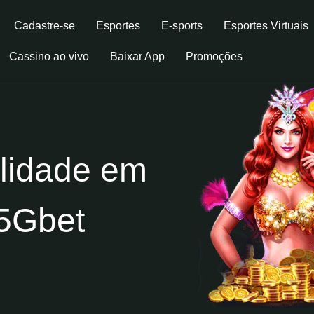
Cadastre-se
Esportes
E-sports
Esportes Virtuais
Cassino ao vivo
Baixar App
Promoções
lidade em
 5Gbet