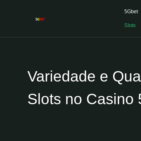
5Gbet
Slots
Variedade e Qua
Slots no Casino