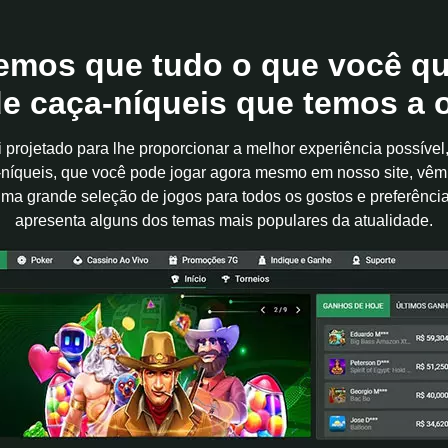
mos que tudo o que você que
e caça-níqueis que temos a 
i projetado para lhe proporcionar a melhor experiência possíve
-níqueis, que você pode jogar agora mesmo em nosso site, vê
uma grande seleção de jogos para todos os gostos e preferênc
apresenta alguns dos temas mais populares da atualidade.