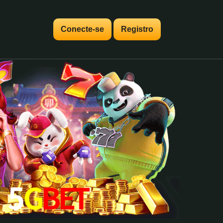
Conecte-se
Registro