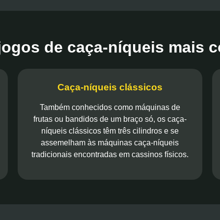
jogos de caça-níqueis mais 
Caça-níqueis clássicos
Também conhecidos como máquinas de
frutas ou bandidos de um braço só, os caça-
níqueis clássicos têm três cilindros e se
assemelham às máquinas caça-níqueis
tradicionais encontradas em cassinos físicos.