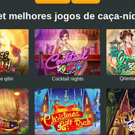
t melhores jogos de caça-ní
Qrienta
Cocktail nights
e qilin