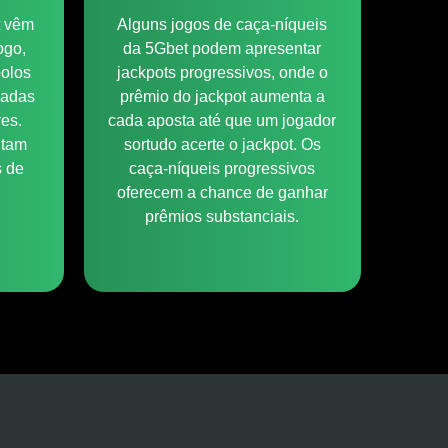
t vêm
Alguns jogos de caça-níqueis
ogo,
da 5Gbet podem apresentar
bolos
jackpots progressivos, onde o
odadas
prêmio do jackpot aumenta a
res.
cada aposta até que um jogador
ntam
sortudo acerte o jackpot. Os
 de
caça-níqueis progressivos
oferecem a chance de ganhar
prêmios substanciais.