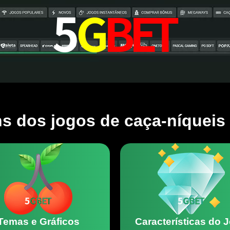
s dos jogos de caça-níqueis
Temas e Gráficos
Características do 